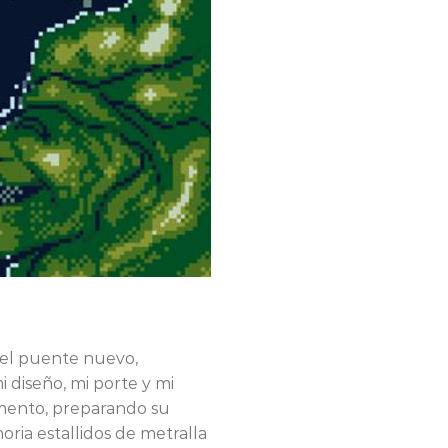
 del puente nuevo,
 diseño, mi porte y mi
omento, preparando su
ria estallidos de metralla