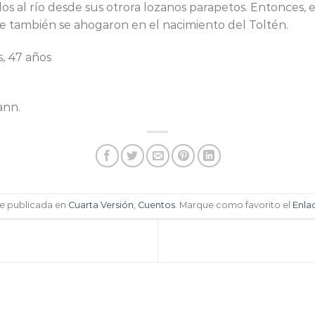
dos al río desde sus otrora lozanos parapetos. Entonces, e
ue también se ahogaron en el nacimiento del Toltén.
, 47 años
ann.
ue publicada en
Cuarta Versión
,
Cuentos
. Marque como favorito el
Enla