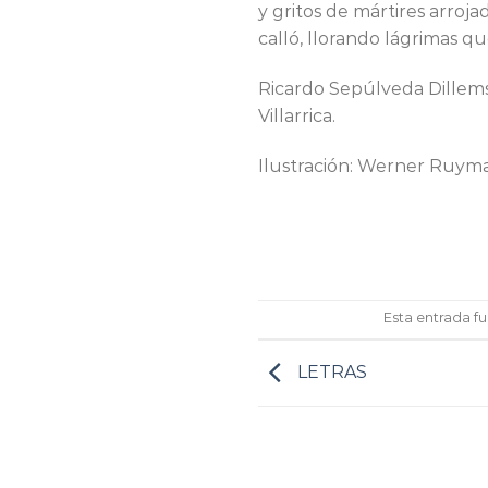
y gritos de mártires arroja
calló, llorando lágrimas q
Ricardo Sepúlveda Dillems
Villarrica.
Ilustración: Werner Ruym
Esta entrada f
LETRAS