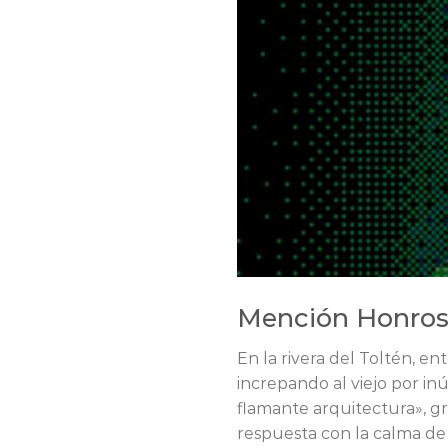
Mención Honro
En la rivera del Toltén, en
increpando al viejo por in
flamante arquitectura», g
respuesta con la calma de