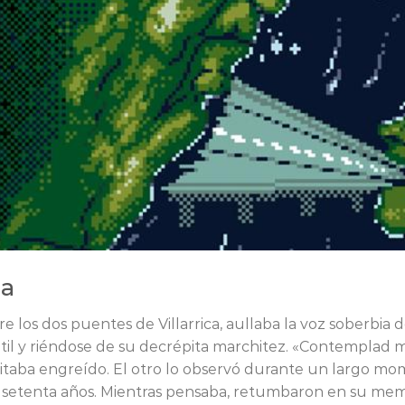
sa
tre los dos puentes de Villarrica, aullaba la voz soberbia
útil y riéndose de su decrépita marchitez. «Contemplad mi
ritaba engreído. El otro lo observó durante un largo m
 setenta años. Mientras pensaba, retumbaron en su memo