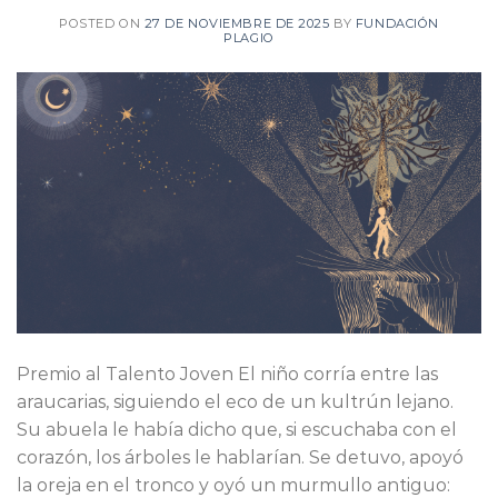
POSTED ON
27 DE NOVIEMBRE DE 2025
BY
FUNDACIÓN
PLAGIO
Premio al Talento Joven El niño corría entre las
araucarias, siguiendo el eco de un kultrún lejano.
Su abuela le había dicho que, si escuchaba con el
corazón, los árboles le hablarían. Se detuvo, apoyó
la oreja en el tronco y oyó un murmullo antiguo: