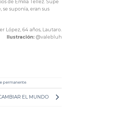
ios de Emilia Tellez. Supe
, se suponía, eran sus
er López, 64 años, Lautaro.
Ilustración:
@valebluh
ce permanente
.
CAMBIAR EL MUNDO