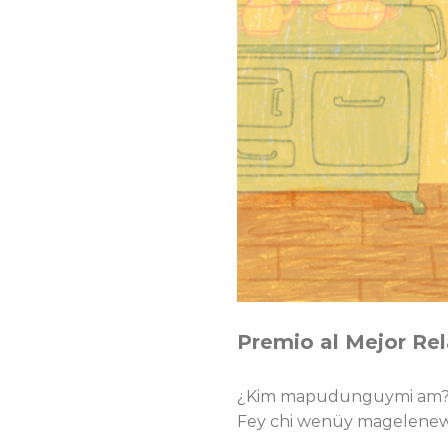
Premio al Mejor R
¿Kim mapudunguymi am? F
Fey chi wenüy magelene