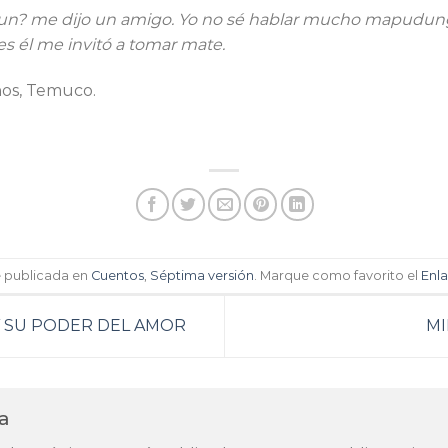
? me dijo un amigo. Yo no sé hablar mucho mapudungu
s él me invitó a tomar mate.
años, Temuco.
e publicada en
Cuentos
,
Séptima versión
. Marque como favorito el
Enl
Y SU PODER DEL AMOR
MI
ta