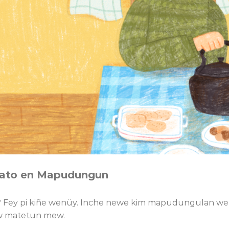
elato en Mapudungun
ey pi kiñe wenüy. Inche newe kim mapudungulan welu 
w matetun mew.